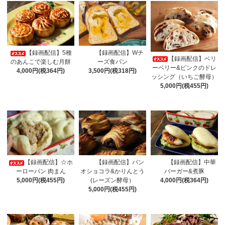
【録画配信】5種
【録画配信】Wチ
【録画配信】ベリ
のあんこで楽しむ月餅
ーズ食パン
ーベリー&ピンクのドレ
4,000円(税364円)
3,500円(税318円)
ッシング（いちご酵母）
5,000円(税455円)
【録画配信】パン
【録画配信】中華
【録画配信】☆ホ
オショコラ&かりんとう
バーガー&煮豚
ーローパン 肉まん
(レーズン酵母）
4,000円(税364円)
5,000円(税455円)
5,000円(税455円)