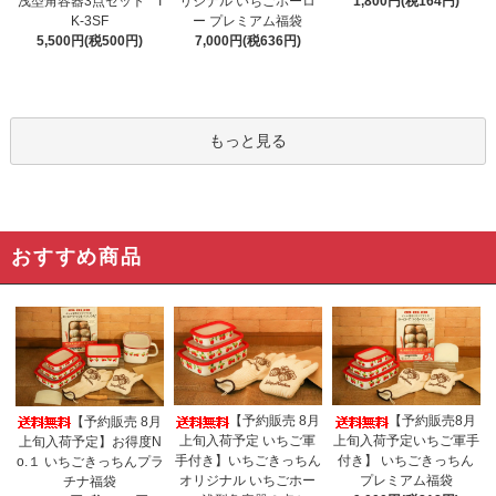
浅型角容器3点セット I
リジナル いちごホーロ
1,800円(税164円)
K-3SF
ー プレミアム福袋
5,500円(税500円)
7,000円(税636円)
もっと見る
おすすめ商品
【予約販売 8月
【予約販売8月
【予約販売 8月
上旬入荷予定 いちご軍
上旬入荷予定いちご軍手
上旬入荷予定】お得度N
手付き】いちごきっちん
付き】 いちごきっちん
o.１ いちごきっちんプラ
オリジナル いちごホー
プレミアム福袋
チナ福袋