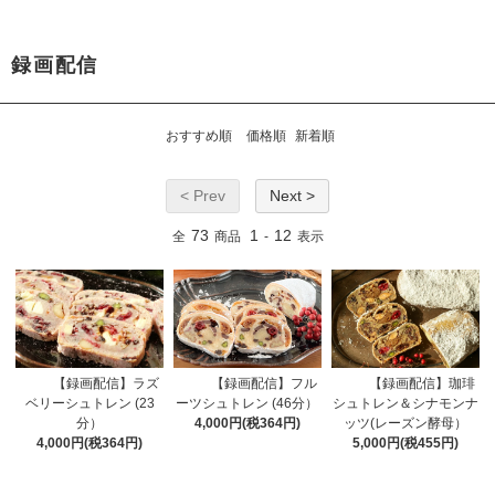
録画配信
おすすめ順
価格順
新着順
< Prev
Next >
73
1
12
全
商品
-
表示
【録画配信】ラズ
【録画配信】フル
【録画配信】珈琲
ベリーシュトレン (23
ーツシュトレン (46分）
シュトレン＆シナモンナ
分）
4,000円(税364円)
ッツ(レーズン酵母）
4,000円(税364円)
5,000円(税455円)