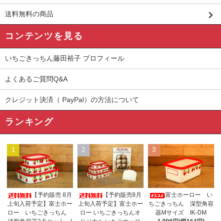
送料無料の商品
コンテンツを見る
いちごきっちん藤田裕子 プロフィール
よくあるご質問Q&A
クレジット決済（ PayPal）の方法について
ランキング
1
2
3
【予約販売 8月
【予約販売8月
富士ホーロー い
上旬入荷予定】富士ホー
上旬入荷予定】富士ホー
ちごきっちん 深型角容
ロー いちごきっちん
ロー いちごきっちんオ
器Mサイズ IK-DM