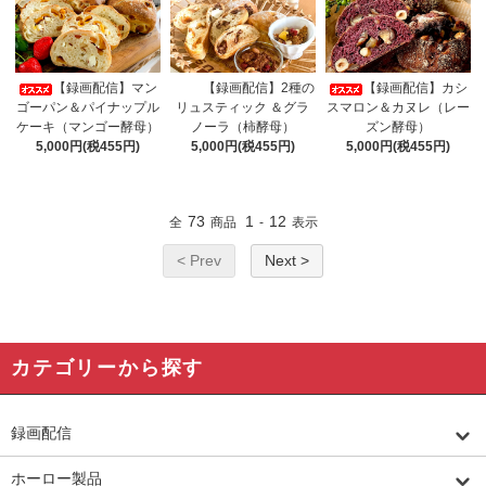
【録画配信】マン
【録画配信】2種の
【録画配信】カシ
ゴーパン＆パイナップル
リュスティック ＆グラ
スマロン＆カヌレ（レー
ケーキ（マンゴー酵母）
ノーラ（柿酵母）
ズン酵母）
5,000円(税455円)
5,000円(税455円)
5,000円(税455円)
73
1
12
全
商品
-
表示
< Prev
Next >
カテゴリーから探す
録画配信
ホーロー製品