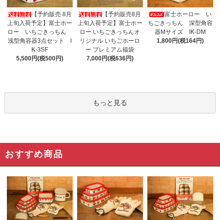
【予約販売 8月
【予約販売8月
富士ホーロー い
上旬入荷予定】富士ホー
上旬入荷予定】富士ホー
ちごきっちん 深型角容
ロー いちごきっちん
ロー いちごきっちんオ
器Mサイズ IK-DM
浅型角容器3点セット I
リジナル いちごホーロ
1,800円(税164円)
K-3SF
ー プレミアム福袋
5,500円(税500円)
7,000円(税636円)
もっと見る
おすすめ商品