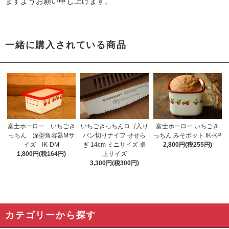
ますようお願い申し上げます。
一緒に購入されている商品
いちごきっちんロゴ入り
富士ホーロー いちごき
富士ホーロー いちごき
パン切りナイフ せせら
っちん 深型角容器Mサ
っちん みそポット IK-KP
ぎ 14cm ミニサイズ 卓
イズ IK-DM
2,800円(税255円)
上サイズ
1,800円(税164円)
3,300円(税300円)
カテゴリーから探す