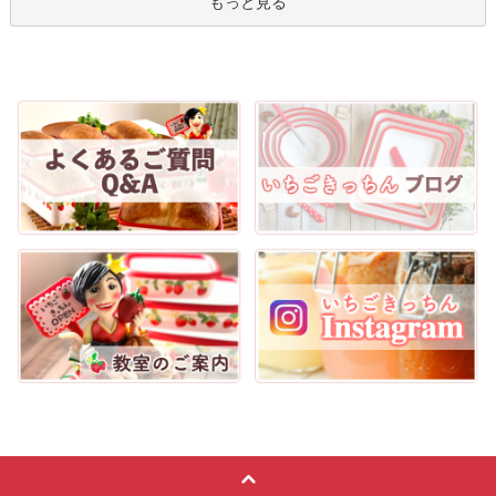
もっと見る