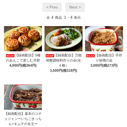
< Prev
Next >
4
1
4
全
商品
-
表示
【録画配信】手作
【録画配信】5種
【録画配信】万能
り味噌の会
のあんこで楽しむ月餅
発酵調味料作りの会(全
3,000円(税273円)
4,000円(税364円)
４種）
3,500円(税318円)
【録画配信】基本のコチ
ュジャン〜いちごきっち
ん×キムチの女王〜