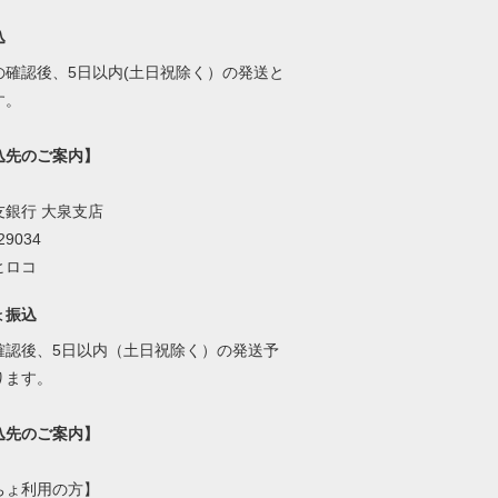
込
の確認後、5日以内(土日祝除く）の発送と
す。
込先のご案内】
友銀行 大泉支店
29034
ヒロコ
ょ振込
確認後、5日以内（土日祝除く）の発送予
ります。
込先のご案内】
ちょ利用の方】