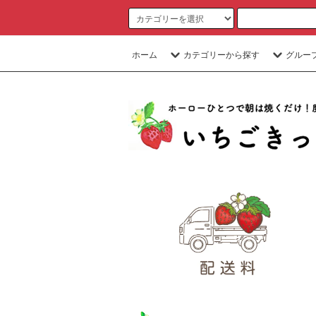
ホーム
カテゴリーから探す
グルー