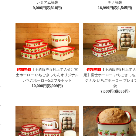
レミアム福袋
チナ福袋
9,000円(税818円)
16,999円(税1,545円)
【予約販売8月上旬
【予約販売 8月上旬入荷】富
定】富士ホーロー いちごきっち
士ホーロー いちごきっちんオリジナル
ジナル いちごホーロー プレミ
いちごホーロー5点フルセット
袋
10,000円(税909円)
7,000円(税636円)