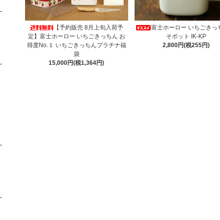
【予約販売 8月上旬入荷予
富士ホーロー いちごきっ
定】富士ホーロー いちごきっちん お
そポット IK-KP
得度No.１ いちごきっちんプラチナ福
2,800円(税255円)
袋
15,000円(税1,364円)