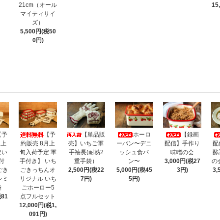
21cm（オール
15
マイティサイ
ズ）
5,500円(税50
0円)
ホーロ
【録画
【予
【予
【単品販
ーパン〜デニ
配信】手作り
月上
約販売 8月上
売】いちご軍
配
ッシュ食パ
味噌の会
定い
旬入荷予定 軍
手袖長(耐熱2
酵
ン〜
3,000円(税27
付
手付き】 いち
重手袋）
の
5,000円(税45
3円)
ごき
ごきっちんオ
2,500円(税22
3,
5円)
レミ
リジナル いち
7円)
袋
ごホーロー5
税81
点フルセット
12,000円(税1,
091円)