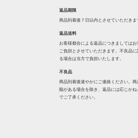
返品期限
商品到着後７日以内とさせていただきま
返品送料
お客様都合による返品につきましてはお
ご負担とさせていただきます。不良品に
る場合は当方で負担いたします。
不良品
商品到着後速やかにご連絡ください。商
陥がある場合を除き、返品には応じかね
でご了承ください。