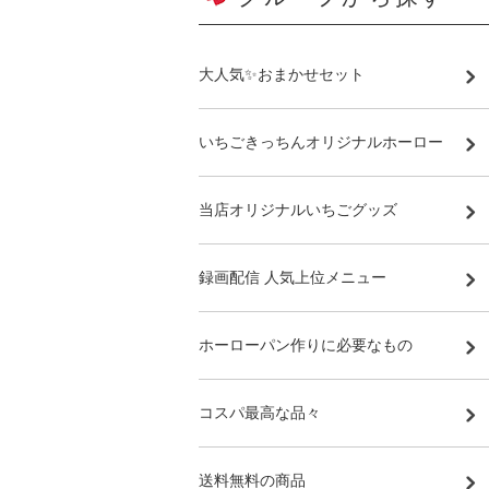
大人気✨おまかせセット
いちごきっちんオリジナルホーロー
当店オリジナルいちごグッズ
録画配信 人気上位メニュー
ホーローパン作りに必要なもの
コスパ最高な品々
送料無料の商品