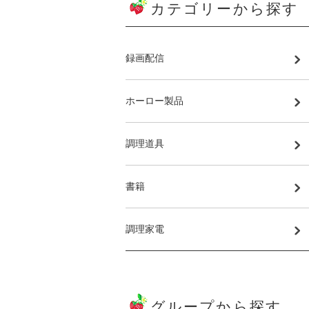
カテゴリーから探す
録画配信
ホーロー製品
調理道具
書籍
調理家電
グループから探す