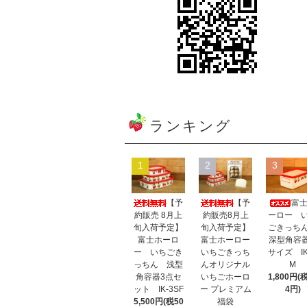
ランキング
1
2
3
【予
【予
富
約販売 8月上
約販売8月上
ーロー 
旬入荷予定】
旬入荷予定】
ごきっ
富士ホーロ
富士ホーロー
深型角容
ー いちごき
いちごきっち
サイズ IK
っちん 浅型
んオリジナル
M
角容器3点セ
いちごホーロ
1,800円(
ット IK-3SF
ー プレミアム
4円)
5,500円(税50
福袋