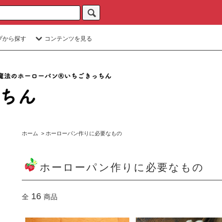
プから探す
コンテンツを見る
ホーム
>
ホーローパン作りに必要なもの
ホーローパン作りに必要なもの
16
全
商品