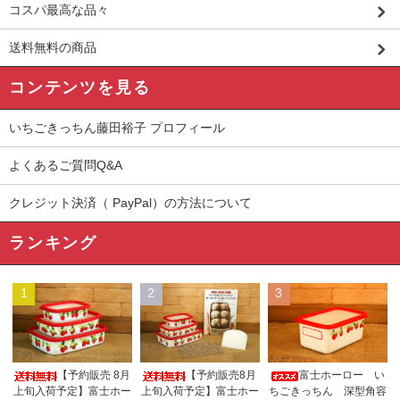
コスパ最高な品々
送料無料の商品
コンテンツを見る
いちごきっちん藤田裕子 プロフィール
よくあるご質問Q&A
クレジット決済（ PayPal）の方法について
ランキング
1
2
3
【予約販売 8月
【予約販売8月
富士ホーロー い
上旬入荷予定】富士ホー
上旬入荷予定】富士ホー
ちごきっちん 深型角容