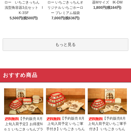
ロー いちごきっちん
ロー いちごきっちんオ
器Mサイズ IK-DM
浅型角容器3点セット I
リジナル いちごホーロ
1,800円(税164円)
K-3SF
ー プレミアム福袋
5,500円(税500円)
7,000円(税636円)
もっと見る
おすすめ商品
【予約販売 8月
【予約販売8月
【予約販売 8月
上旬入荷予定 いちご軍
上旬入荷予定いちご軍手
上旬入荷予定】お得度N
手付き】いちごきっちん
付き】 いちごきっちん
o.１ いちごきっちんプラ