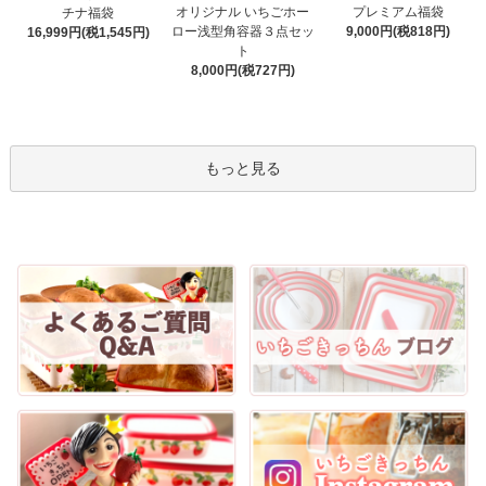
オリジナル いちごホー
プレミアム福袋
チナ福袋
ロー浅型角容器３点セッ
9,000円(税818円)
16,999円(税1,545円)
ト
8,000円(税727円)
もっと見る