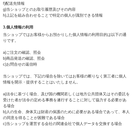
f)配送先情報
g)当ショップとのお取引履歴及びその内容
h)上記を組み合わせることで特定の個人が識別できる情報
3.個人情報の利用
当ショップではお客様からお預かりした個人情報の利用目的は以下の通
りです。
a)ご注文の確認、照会
b)商品発送の確認、照会
c)お問合せの返信時
当ショップでは、下記の場合を除いてはお客様の断りなく第三者に個人
情報を開示・提供することはいたしません。
a)法令に基づく場合、及び国の機関若しくは地方公共団体又はその委託を
受けた者が法令の定める事務を遂行することに対して協力する必要があ
る場合
b)人の生命、身体又は財産の保護のために必要がある場合であって、本人
の同意を得ることが困難である場合
c)当ショップを運営する会社の関連会社で個人データを交換する場合