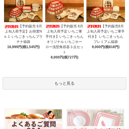
【予約販売 8月
【予約販売8月
【予約販売 8月
上旬入荷予定 いちご軍
上旬入荷予定いちご軍手
上旬入荷予定】お得度N
手付き】いちごきっちん
付き】 いちごきっちん
o.１ いちごきっちんプラ
オリジナル いちごホー
プレミアム福袋
チナ福袋
ロー浅型角容器３点セッ
9,000円(税818円)
16,999円(税1,545円)
ト
8,000円(税727円)
もっと見る