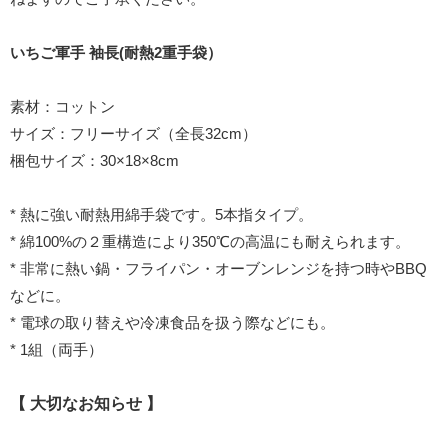
いちご軍手 袖長(耐熱2重手袋）
素材：コットン
サイズ：フリーサイズ（全長32cm）
梱包サイズ：30×18×8cm
* 熱に強い耐熱用綿手袋です。5本指タイプ。
* 綿100%の２重構造により350℃の高温にも耐えられます。
* 非常に熱い鍋・フライパン・オーブンレンジを持つ時やBBQ
などに。
* 電球の取り替えや冷凍食品を扱う際などにも。
* 1組（両手）
【 大切なお知らせ 】