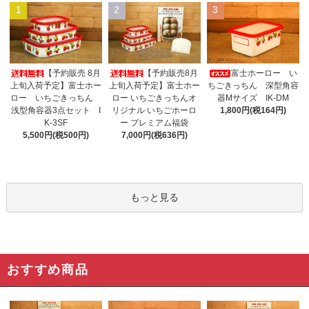
1
2
3
【予約販売 8月
【予約販売8月
富士ホーロー い
上旬入荷予定】富士ホー
上旬入荷予定】富士ホー
ちごきっちん 深型角容
ロー いちごきっちん
ロー いちごきっちんオ
器Mサイズ IK-DM
浅型角容器3点セット I
リジナル いちごホーロ
1,800円(税164円)
K-3SF
ー プレミアム福袋
5,500円(税500円)
7,000円(税636円)
もっと見る
おすすめ商品