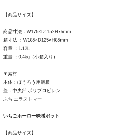
【商品サイズ】
商品寸法：W175×D115×H75mm
箱寸法 ：W185×D125×H85mm
容量 ：1.12L
重量 ：0.4kg（小箱入り）
▼素材
本体：ほうろう用鋼板
蓋：中央部 ポリプロピレン
ふち エラストマー
いちごホーロー味噌ポット
【商品サイズ】