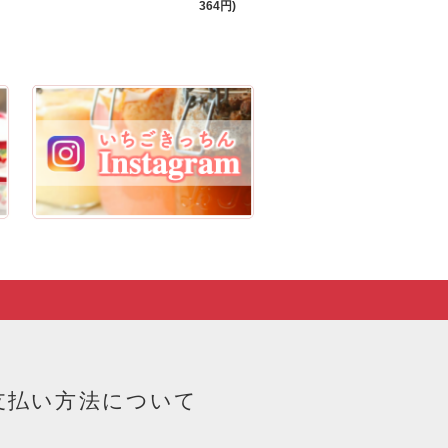
364円)
支払い方法について