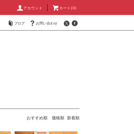
アカウント
カート(0)
ブログ
お問い合わせ
おすすめ順
価格順
新着順