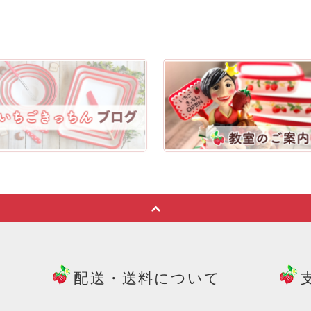
配送・送料について