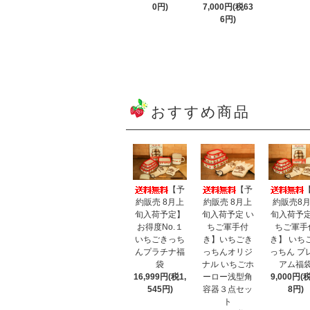
0円)
7,000円(税63
6円)
おすすめ商品
【予
【予
約販売 8月上
約販売8
約販売 8月上
旬入荷予定 い
旬入荷予
旬入荷予定】
ちご軍手付
ちご軍手
お得度No.１
き】いちごき
き】 いち
いちごきっち
っちんオリジ
っちん プ
んプラチナ福
ナル いちごホ
アム福
袋
ーロー浅型角
9,000円(
16,999円(税1,
容器３点セッ
8円)
545円)
ト