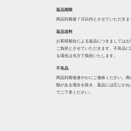
返品期限
商品到着後７日以内とさせていただきま
返品送料
お客様都合による返品につきましてはお
ご負担とさせていただきます。不良品に
る場合は当方で負担いたします。
不良品
商品到着後速やかにご連絡ください。商
陥がある場合を除き、返品には応じかね
でご了承ください。