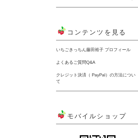
コンテンツを見る
いちごきっちん藤田裕子 プロフィール
よくあるご質問Q&A
クレジット決済（ PayPal）の方法につい
て
モバイルショップ