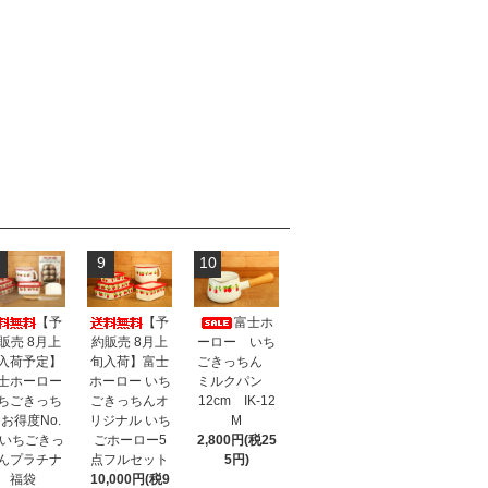
9
10
【予
【予
富士ホ
販売 8月上
約販売 8月上
ーロー いち
入荷予定】
旬入荷】富士
ごきっちん
士ホーロー
ホーロー いち
ミルクパン
ちごきっち
ごきっちんオ
12cm IK-12
 お得度No.
リジナル いち
M
 いちごきっ
ごホーロー5
2,800円(税25
んプラチナ
点フルセット
5円)
福袋
10,000円(税9