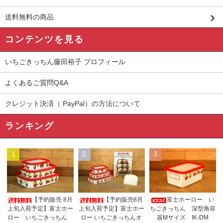
送料無料の商品
コンテンツを見る
いちごきっちん藤田裕子 プロフィール
よくあるご質問Q&A
クレジット決済（ PayPal）の方法について
ランキング
1
2
3
【予約販売 8月
【予約販売8月
富士ホーロー い
上旬入荷予定】富士ホー
上旬入荷予定】富士ホー
ちごきっちん 深型角容
ロー いちごきっちん
ロー いちごきっちんオ
器Mサイズ IK-DM