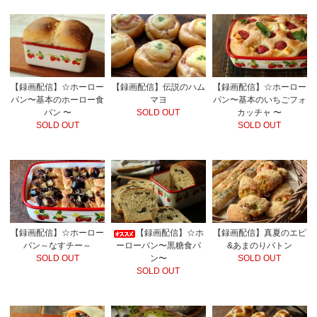
【録画配信】☆ホーロー
【録画配信】伝説のハム
【録画配信】☆ホーロー
パン〜基本のホーロー食
マヨ
パン〜基本のいちごフォ
パン 〜
SOLD OUT
カッチャ 〜
SOLD OUT
SOLD OUT
【録画配信】☆ホーロー
【録画配信】☆ホ
【録画配信】真夏のエピ
パン～なすチー～
ーローパン〜黒糖食パ
&あまのりバトン
SOLD OUT
ン〜
SOLD OUT
SOLD OUT