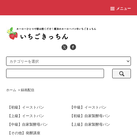
メニュー
ホーム
>
録画配信
【初級】イーストパン
【中級】イーストパン
【上級】イーストパン
【初級】自家製酵母パン
【中級】自家製酵母パン
【上級】自家製酵母パン
【その他】発酵講座