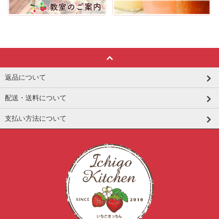
返品について
配送・送料について
支払い方法について