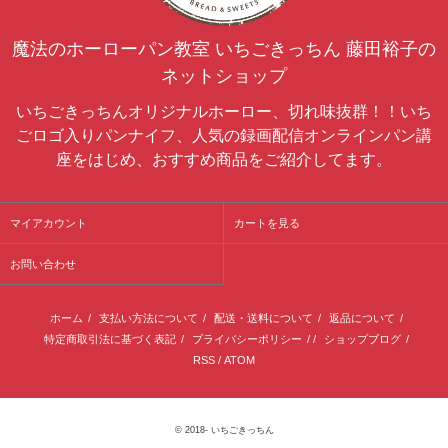
魔法のホーローパン教室 いちごきっちん 藤田裕子の
ネットショップ
いちごきっちんオリジナルホーロー、切れ味抜群！！いち
ごロゴ入りパンナイフ、人気の録画配信オンラインパン講
座をはじめ、おすすめ商品をご紹介してます。
マイアカウント
カートを見る
お問い合わせ
ホーム
/
支払い方法について
/
配送・送料について
/
返品について
/
特定商取引法に基づく表記
/
プライバシーポリシー
/ /
ショップブログ
/
RSS
/
ATOM
© 2018-
いちごきっちん