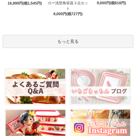
ロー浅型角容器３点セッ
9,000円(税818円)
16,999円(税1,545円)
ト
8,000円(税727円)
もっと見る