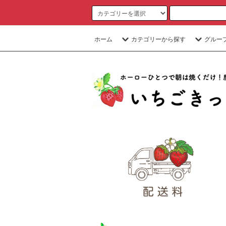
ホーム
カテゴリーから探す
グルー