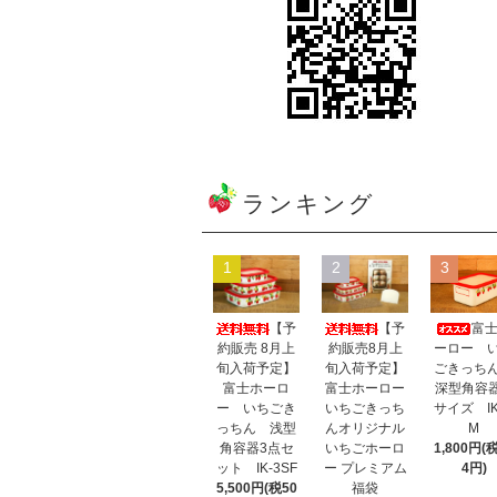
ランキング
1
2
3
【予
【予
富
約販売 8月上
約販売8月上
ーロー 
旬入荷予定】
旬入荷予定】
ごきっ
富士ホーロ
富士ホーロー
深型角容
ー いちごき
いちごきっち
サイズ IK
っちん 浅型
んオリジナル
M
角容器3点セ
いちごホーロ
1,800円(
ット IK-3SF
ー プレミアム
4円)
5,500円(税50
福袋