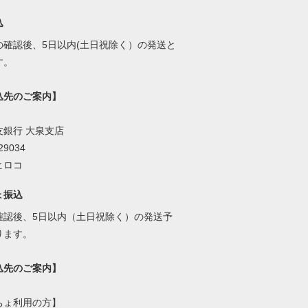
込
の確認後、5日以内(土日祝除く）の発送と
す。
込先のご案内】
友銀行 大泉支店
29034
ヒロコ
ょ振込
確認後、5日以内（土日祝除く）の発送予
ります。
込先のご案内】
ちょ利用の方】