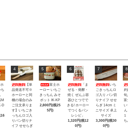
4
5
6
7
8
【単
「ま
いち
士ホ
富士ホ
品発送不可※
ぜる・発酵・
ごきっちんロ
約
いち
ーロー いちご
ホーローと同
焼く ぜんぶ容
ゴ入り パン切
旬
ちん
きっちん みそ
梱の場合のみ
器ひとつでで
りナイフ せせ
富
器M
ポット IK-KP
ご注文承りま
きる! ホーロー
らぎ 14cm ミ
い
-D
2,800円(税25
す】いちごき
でつくるパン
ニサイズ 卓上
ん
5円)
っちんロゴ入
レシピ」
サイズ
１
税16
りパン切りナ
1,320円(税12
3,300円(税30
ち
イフ せせらぎ
0円)
0円)