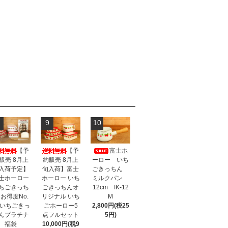
9
10
【予
【予
富士ホ
販売 8月上
約販売 8月上
ーロー いち
入荷予定】
旬入荷】富士
ごきっちん
士ホーロー
ホーロー いち
ミルクパン
ちごきっち
ごきっちんオ
12cm IK-12
 お得度No.
リジナル いち
M
 いちごきっ
ごホーロー5
2,800円(税25
んプラチナ
点フルセット
5円)
福袋
10,000円(税9