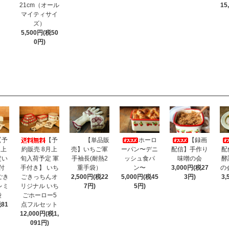
21cm（オール
15
マイティサイ
ズ）
5,500円(税50
0円)
ホーロ
【録画
【予
【予
【単品販
ーパン〜デニ
配信】手作り
月上
約販売 8月上
売】いちご軍
配
ッシュ食パ
味噌の会
定い
旬入荷予定 軍
手袖長(耐熱2
酵
ン〜
3,000円(税27
付
手付き】 いち
重手袋）
の
5,000円(税45
3円)
ごき
ごきっちんオ
2,500円(税22
3,
5円)
レミ
リジナル いち
7円)
袋
ごホーロー5
税81
点フルセット
12,000円(税1,
091円)