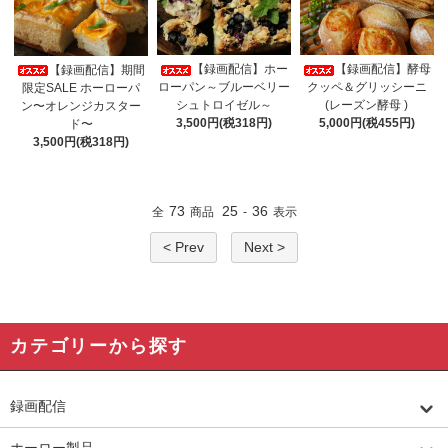
【録画配信】ホー
【録画配信】酵母
【録画配信】期間
ローパン～ブルーベリー
クッペ＆グリッシーニ
限定SALE ホーローパ
シュトロイゼル～
(レーズン酵母 )
ン〜オレンジカスター
3,500円(税318円)
5,000円(税455円)
ド〜
3,500円(税318円)
73
25
36
全
商品
-
表示
< Prev
Next >
カテゴリーから探す
録画配信