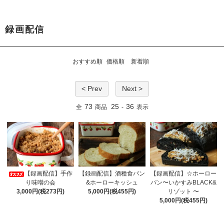
録画配信
おすすめ順
価格順
新着順
< Prev
Next >
73
25
36
全
商品
-
表示
【録画配信】手作
【録画配信】酒種食パン
【録画配信】☆ホーロー
り味噌の会
&ホーローキッシュ
パン〜いかすみBLACK&
3,000円(税273円)
5,000円(税455円)
リゾット 〜
5,000円(税455円)