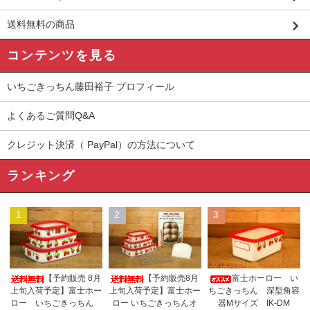
送料無料の商品
コンテンツを見る
いちごきっちん藤田裕子 プロフィール
よくあるご質問Q&A
クレジット決済（ PayPal）の方法について
ランキング
1
2
3
【予約販売 8月
【予約販売8月
富士ホーロー い
上旬入荷予定】富士ホー
上旬入荷予定】富士ホー
ちごきっちん 深型角容
ロー いちごきっちん
ロー いちごきっちんオ
器Mサイズ IK-DM