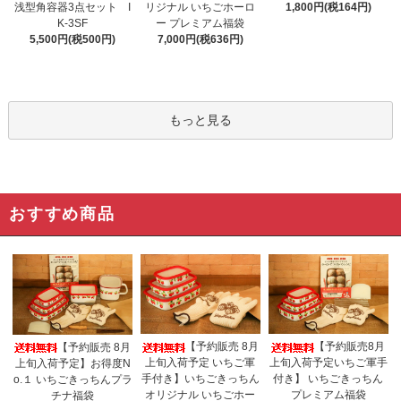
浅型角容器3点セット I
リジナル いちごホーロ
1,800円(税164円)
K-3SF
ー プレミアム福袋
5,500円(税500円)
7,000円(税636円)
もっと見る
おすすめ商品
【予約販売 8月
【予約販売8月
【予約販売 8月
上旬入荷予定 いちご軍
上旬入荷予定いちご軍手
上旬入荷予定】お得度N
手付き】いちごきっちん
付き】 いちごきっちん
o.１ いちごきっちんプラ
オリジナル いちごホー
プレミアム福袋
チナ福袋