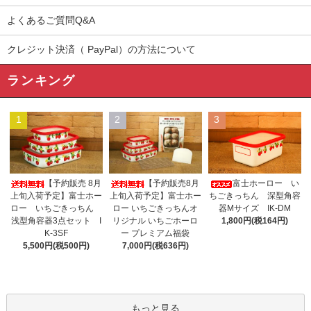
よくあるご質問Q&A
クレジット決済（ PayPal）の方法について
ランキング
1
2
3
【予約販売 8月
【予約販売8月
富士ホーロー い
上旬入荷予定】富士ホー
上旬入荷予定】富士ホー
ちごきっちん 深型角容
ロー いちごきっちん
ロー いちごきっちんオ
器Mサイズ IK-DM
浅型角容器3点セット I
リジナル いちごホーロ
1,800円(税164円)
K-3SF
ー プレミアム福袋
5,500円(税500円)
7,000円(税636円)
もっと見る