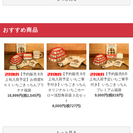
おすすめ商品
【予約販売 8月
【予約販売8月
【予約販売 8月
上旬入荷予定 いちご軍
上旬入荷予定いちご軍手
上旬入荷予定】お得度N
手付き】いちごきっちん
付き】 いちごきっちん
o.１ いちごきっちんプラ
オリジナル いちごホー
プレミアム福袋
チナ福袋
ロー浅型角容器３点セッ
9,000円(税818円)
16,999円(税1,545円)
ト
8,000円(税727円)
もっと見る