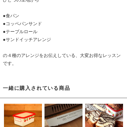
●食パン
●コッペパンサンド
●テーブルロール
●サンドイッチアレンジ
の４種のアレンジをお伝えしている、大変お得なレッスン
です。
一緒に購入されている商品