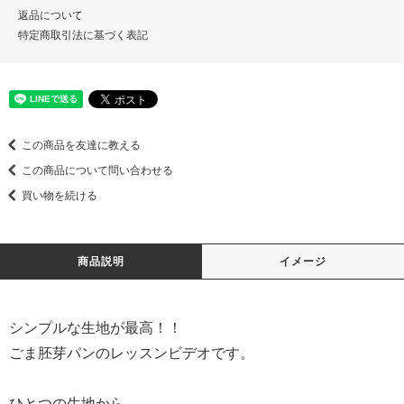
返品について
特定商取引法に基づく表記
この商品を友達に教える
この商品について問い合わせる
買い物を続ける
商品説明
イメージ
シンプルな生地が最高！！
ごま胚芽パンのレッスンビデオです。
ひとつの生地から