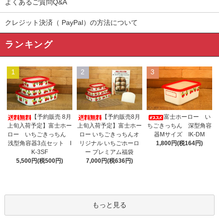
よくあるご質問Q&A
クレジット決済（ PayPal）の方法について
ランキング
1
2
3
【予約販売 8月
【予約販売8月
富士ホーロー い
上旬入荷予定】富士ホー
上旬入荷予定】富士ホー
ちごきっちん 深型角容
ロー いちごきっちん
ロー いちごきっちんオ
器Mサイズ IK-DM
浅型角容器3点セット I
リジナル いちごホーロ
1,800円(税164円)
K-3SF
ー プレミアム福袋
5,500円(税500円)
7,000円(税636円)
もっと見る