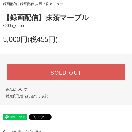
録画配信
録画配信 人気上位メニュー
【録画配信】抹茶マーブル
y0005_video
5,000円(税455円)
SOLD OUT
返品について
特定商取引法に基づく表記
この商品を友達に教える