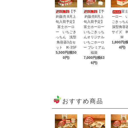
【予
【予
富
約販売 8月上
約販売8月上
ーロー 
旬入荷予定】
旬入荷予定】
ごきっ
富士ホーロ
富士ホーロー
深型角容
ー いちごき
いちごきっち
サイズ IK
っちん 浅型
んオリジナル
M
角容器3点セ
いちごホーロ
1,800円(
ット IK-3SF
ー プレミアム
4円)
5,500円(税50
福袋
0円)
7,000円(税63
6円)
おすすめ商品