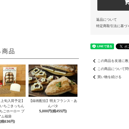
返品について
特定商取引法に基づ
る商品
この商品を友達に教
この商品について問
買い物を続ける
月上旬入荷予定】
【録画配信】明太フランス・あ
 いちごきっちん
んバタ
ちごホーロー プ
5,000円(税455円)
アム福袋
円(税636円)