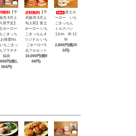
【予
【予
富士ホ
販売 8月上
約販売 8月上
ーロー いち
入荷予定】
旬入荷】富士
ごきっちん
士ホーロー
ホーロー いち
ミルクパン
ちごきっち
ごきっちんオ
12cm IK-12
 お得度No.
リジナル いち
M
 いちごきっ
ごホーロー5
2,800円(税25
んプラチナ
点フルセット
5円)
福袋
10,000円(税9
,000円(税1,
09円)
364円)