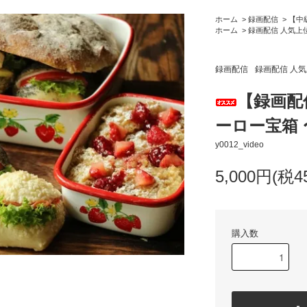
ホーム
>
録画配信
>
【中
ホーム
>
録画配信 人気上
録画配信
録画配信 人
【録画配
ーロー宝箱 
y0012_video
5,000円(税4
購入数