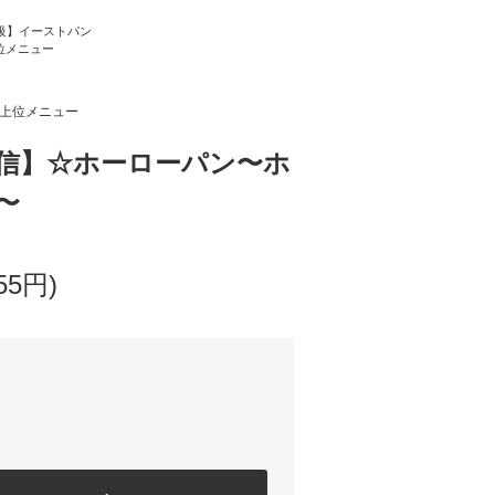
級】イーストパン
位メニュー
気上位メニュー
信】☆ホーローパン〜ホ
〜
55円)