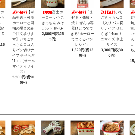
【単
「ま
いち
士ホ
富士ホ
品発送不可※
ぜる・発酵・
ごきっちんロ
約
いち
ーロー いちご
ホーローと同
焼く ぜんぶ容
ゴ入り パン切
旬
ちん
きっちん みそ
梱の場合のみ
器ひとつでで
りナイフ せせ
富
器M
ポット IK-KP
ご注文承りま
きる! ホーロー
らぎ 14cm ミ
い
-D
2,800円(税25
す】いちごき
でつくるパン
ニサイズ 卓上
ん
5円)
っちんロゴ入
レシピ」
サイズ
１
税16
りパン切りナ
1,320円(税12
3,300円(税30
ち
イフ せせらぎ
0円)
0円)
21cm（オール
15
マイティサイ
ズ）
5,500円(税50
0円)