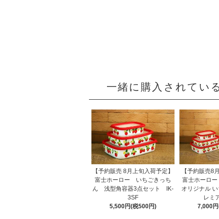
一緒に購入されてい
【予約販売 8月上旬入荷予定】
【予約販売8
富士ホーロー いちごきっち
富士ホーロー
ん 浅型角容器3点セット IK-
オリジナル い
3SF
レミ
5,500円(税500円)
7,000