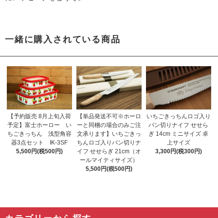
一緒に購入されている商品
【予約販売 8月上旬入荷
【単品発送不可※ホーロ
いちごきっちんロゴ入り
予定】富士ホーロー い
ーと同梱の場合のみご注
パン切りナイフ せせら
ちごきっちん 浅型角容
文承ります】いちごきっ
ぎ 14cm ミニサイズ 卓
器3点セット IK-3SF
ちんロゴ入りパン切りナ
上サイズ
5,500円(税500円)
イフ せせらぎ 21cm（オ
3,300円(税300円)
ールマイティサイズ）
5,500円(税500円)