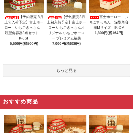
【予約販売 8月
【予約販売8月
富士ホーロー い
上旬入荷予定】富士ホー
上旬入荷予定】富士ホー
ちごきっちん 深型角容
ロー いちごきっちん
ロー いちごきっちんオ
器Mサイズ IK-DM
浅型角容器3点セット I
リジナル いちごホーロ
1,800円(税164円)
K-3SF
ー プレミアム福袋
5,500円(税500円)
7,000円(税636円)
もっと見る
おすすめ商品