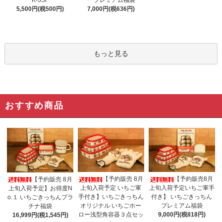
K-3SF
ー プレミアム福袋
5,500円(税500円)
7,000円(税636円)
もっと見る
おすすめ商品
【予約販売 8月
【予約販売8月
【予約販売 8月
上旬入荷予定 いちご軍
上旬入荷予定いちご軍手
上旬入荷予定】お得度N
手付き】いちごきっちん
付き】 いちごきっちん
o.１ いちごきっちんプラ
オリジナル いちごホー
プレミアム福袋
チナ福袋
ロー浅型角容器３点セッ
9,000円(税818円)
16,999円(税1,545円)