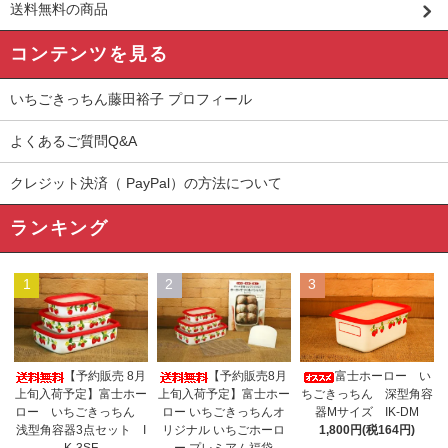
送料無料の商品
コンテンツを見る
いちごきっちん藤田裕子 プロフィール
よくあるご質問Q&A
クレジット決済（ PayPal）の方法について
ランキング
1
2
3
【予約販売 8月
【予約販売8月
富士ホーロー い
上旬入荷予定】富士ホー
上旬入荷予定】富士ホー
ちごきっちん 深型角容
ロー いちごきっちん
ロー いちごきっちんオ
器Mサイズ IK-DM
浅型角容器3点セット I
リジナル いちごホーロ
1,800円(税164円)