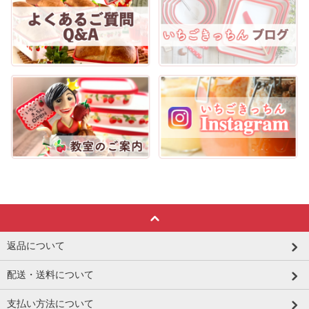
返品について
配送・送料について
支払い方法について