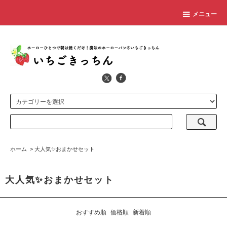
メニュー
ホーム
>
大人気✨おまかせセット
大人気✨おまかせセット
おすすめ順
価格順
新着順