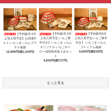
【予約販売 8月
【予約販売8月
【予約販売 8月
上旬入荷予定 いちご軍
上旬入荷予定いちご軍手
上旬入荷予定】お得度N
手付き】いちごきっちん
付き】 いちごきっちん
o.１ いちごきっちんプラ
オリジナル いちごホー
プレミアム福袋
チナ福袋
ロー浅型角容器３点セッ
9,000円(税818円)
16,999円(税1,545円)
ト
8,000円(税727円)
もっと見る