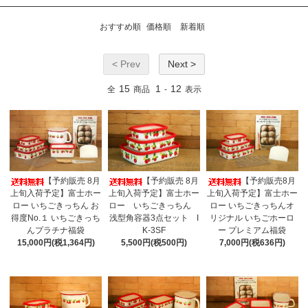
おすすめ順
価格順
新着順
< Prev
Next >
15
1
12
全
商品
-
表示
【予約販売 8月
【予約販売 8月
【予約販売8月
上旬入荷予定】富士ホー
上旬入荷予定】富士ホー
上旬入荷予定】富士ホー
ロー いちごきっちん お
ロー いちごきっちん
ロー いちごきっちんオ
得度No.１ いちごきっち
浅型角容器3点セット I
リジナル いちごホーロ
んプラチナ福袋
K-3SF
ー プレミアム福袋
15,000円(税1,364円)
5,500円(税500円)
7,000円(税636円)