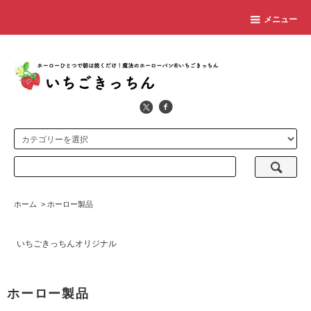
メニュー
ホーム
>
ホーロー製品
いちごきっちんオリジナル
ホーロー製品