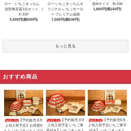
ロー いちごきっちん
ロー いちごきっちんオ
器Mサイズ IK-DM
浅型角容器3点セット I
リジナル いちごホーロ
1,800円(税164円)
K-3SF
ー プレミアム福袋
5,500円(税500円)
7,000円(税636円)
もっと見る
おすすめ商品
【予約販売 8月
【予約販売8月
【予約販売 8月
上旬入荷予定 いちご軍
上旬入荷予定いちご軍手
上旬入荷予定】お得度N
手付き】いちごきっちん
付き】 いちごきっちん
o.１ いちごきっちんプラ