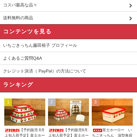
コスパ最高な品々
送料無料の商品
コンテンツを見る
いちごきっちん藤田裕子 プロフィール
よくあるご質問Q&A
クレジット決済（ PayPal）の方法について
ランキング
1
2
3
【予約販売 8月
【予約販売8月
富士ホーロー い
上旬入荷予定】富士ホー
上旬入荷予定】富士ホー
ちごきっちん 深型角容